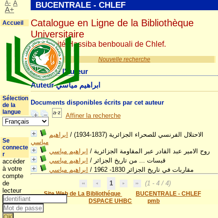
A-
A
BUCENTRALE - CHLEF
A+
Catalogue en Ligne de la Bibliothèque
Accueil
Universitaire
Université Hassiba benbouali de Chlef.
Nouvelle recherche
Détail de l'auteur
Auteur ابراهيم مياسي
Sélection
Documents disponibles écrits par cet auteur
de la
langue
Affiner la recherche
ابراهيم
/
الاحتلال الفرنسي للصحراء الجزائرية (1837-1934)
Se
مياسي
connecte
ابراهيم مياسي
/
روح الامير عبد القادر عبر المقاومة الجزائرية
r
ابراهيم مياسي
/
قبسات ... من تاريخ الجزائر
accéder
à votre
ابراهيم مياسي
/
مقاربات في تاريخ الجزائر 1830- 1962
compte
de
1
(1 - 4 / 4)
lecteur
Site Web de La Bibliothéque
BUCENTRALE - CHLEF
DSPACE UHBC
pmb