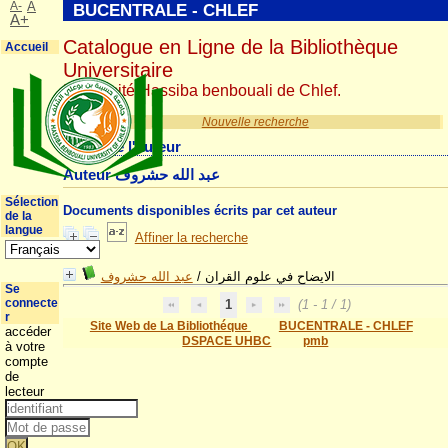
A-
A
BUCENTRALE - CHLEF
A+
Catalogue en Ligne de la Bibliothèque
Accueil
Universitaire
Université Hassiba benbouali de Chlef.
Nouvelle recherche
Détail de l'auteur
Auteur عبد الله حشروف
Sélection
Documents disponibles écrits par cet auteur
de la
langue
Affiner la recherche
عبد الله حشروف
/
الايضاح في علوم القران
Se
connecte
1
(1 - 1 / 1)
r
Site Web de La Bibliothéque
BUCENTRALE - CHLEF
accéder
DSPACE UHBC
pmb
à votre
compte
de
lecteur