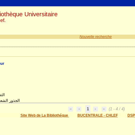
iothèque Universitaire
ef.
Nouvelle recherche
eur
الث
الجذور الشعب
1
(1 - 4 / 4)
Site Web de La Bibliothéque
BUCENTRALE - CHLEF
DSP