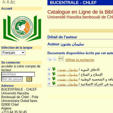
A-
A
A+
BUCENTRALE - CHLEF
Accueil
Catalogue en Ligne de la Bibl
Université Hassiba benbouali de Chl
Détail de l'auteur
Auteur سليمان بشنون
Sélection de la langue
Documents disponibles écrits par cet aut
Affiner la recherche
Se connecter
accéder à votre compte de
سليمان بشنون
/
الاخلاق النبوية
lecteur
سليمان بشنون
/
الإصلاح و الصلاح
سليمان بشنون
/
قافة و الشخصية الوطنية
سليمان بشنون
/
ية في الحركة الاصلاحية
Adresse
BUCENTRALE - CHLEF
Université Hassiba
Benbouali de Chlef - Pole
Universitaire Ouled fares
02000 Chlef
Algérie
+213 44 35 50 45