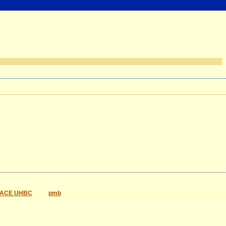
ACE UHBC
pmb