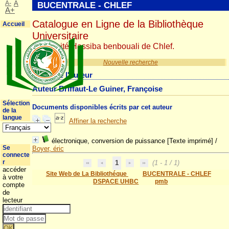
A-
A
BUCENTRALE - CHLEF
A+
Catalogue en Ligne de la Bibliothèque
Accueil
Universitaire
Université Hassiba benbouali de Chlef.
Nouvelle recherche
Détail de l'auteur
Auteur Briffaut-Le Guiner, Françoise
Sélection
Documents disponibles écrits par cet auteur
de la
langue
Affiner la recherche
électronique, conversion de puissance [Texte imprimé]
/
Se
Boyer, éric
connecte
r
1
(1 - 1 / 1)
accéder
Site Web de La Bibliothéque
BUCENTRALE - CHLEF
à votre
DSPACE UHBC
pmb
compte
de
lecteur