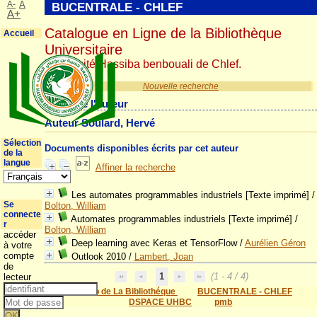
A-
A
BUCENTRALE - CHLEF
A+
Catalogue en Ligne de la Bibliothèque
Accueil
Universitaire
Université Hassiba benbouali de Chlef.
Nouvelle recherche
Détail de l'auteur
Auteur Soulard, Hervé
Sélection
Documents disponibles écrits par cet auteur
de la
langue
Affiner la recherche
Les automates programmables industriels [Texte imprimé]
/
Se
Bolton, William
connecte
Automates programmables industriels [Texte imprimé]
/
r
Bolton, William
accéder
Deep learning avec Keras et TensorFlow
/
Aurélien Géron
à votre
compte
Outlook 2010
/
Lambert, Joan
de
1
(1 - 4 / 4)
lecteur
Site Web de La Bibliothéque
BUCENTRALE - CHLEF
DSPACE UHBC
pmb