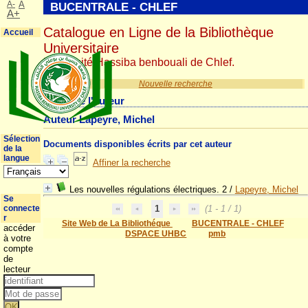
A-
A
BUCENTRALE - CHLEF
A+
Catalogue en Ligne de la Bibliothèque
Accueil
Universitaire
Université Hassiba benbouali de Chlef.
Nouvelle recherche
Détail de l'auteur
Auteur Lapeyre, Michel
Sélection
Documents disponibles écrits par cet auteur
de la
langue
Affiner la recherche
Les nouvelles régulations électriques. 2
/
Lapeyre, Michel
Se
connecte
1
(1 - 1 / 1)
r
Site Web de La Bibliothéque
BUCENTRALE - CHLEF
accéder
DSPACE UHBC
pmb
à votre
compte
de
lecteur