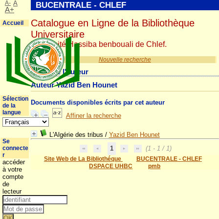
A-
A
BUCENTRALE - CHLEF
A+
Catalogue en Ligne de la Bibliothèque
Accueil
Universitaire
Université Hassiba benbouali de Chlef.
Nouvelle recherche
Détail de l'auteur
Auteur Yazid Ben Hounet
Sélection
Documents disponibles écrits par cet auteur
de la
langue
Affiner la recherche
L'Algérie des tribus
/
Yazid Ben Hounet
Se
connecte
1
(1 - 1 / 1)
r
Site Web de La Bibliothéque
BUCENTRALE - CHLEF
accéder
DSPACE UHBC
pmb
à votre
compte
de
lecteur