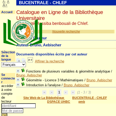
A-
A
BUCENTRALE - CHLEF
A+
Catalogue en Ligne de la Bibliothèque
Accueil
Universitaire
Université Hassiba benbouali de Chlef.
Nouvelle recherche
Détail de l'auteur
Auteur Bruno, Aebischer
Sélection
Documents disponibles écrits par cet auteur
de la
langue
Affiner la recherche
Fonctions de plusieurs variables & géométrie analytique
/
Se
Bruno, Aebischer
connecte
Géométrie - Licence 3 Mathématiques
/
Bruno, Aebischer
r
Introduction à l'analyse
/
Bruno, Aebischer
accéder
à votre
1
(1 - 3 / 3)
compte
de
Site Web de La Bibliothéque
BUCENTRALE - CHLEF
lecteur
DSPACE UHBC
pmb