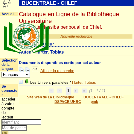
A-
A
BUCENTRALE - CHLEF
A+
Catalogue en Ligne de la Bibliothèque
Accueil
Universitaire
Université Hassiba benbouali de Chlef.
Nouvelle recherche
Détail de l'auteur
Auteur Hürter, Tobias
Sélection
Documents disponibles écrits par cet auteur
de la
langue
Affiner la recherche
Les Univers parallèles
/
Hürter, Tobias
Se
connecte
1
(1 - 1 / 1)
r
Site Web de La Bibliothéque
BUCENTRALE - CHLEF
accéder
DSPACE UHBC
pmb
à votre
compte
de
lecteur