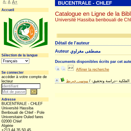
A-
A
A+
BUCENTRALE - CHLEF
Accueil
Catalogue en Ligne de la Bibl
Université Hassiba benbouali de Chl
Détail de l'auteur
Auteur مصطفى مغراوي
Sélection de la langue
Documents disponibles écrits par cet aut
Affiner la recherche
Se connecter
accéder à votre compte de
موسى جبريط
/
lecteur
Adresse
BUCENTRALE - CHLEF
Université Hassiba
Benbouali de Chlef - Pole
Universitaire Ouled fares
02000 Chlef
Algérie
+213 44 35 50 45