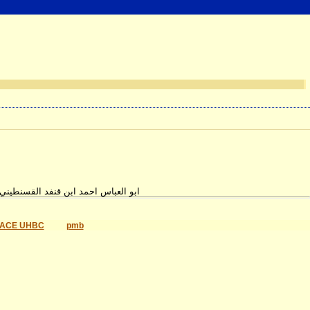
ابو العباس احمد ابن قنفد القسنطيني ت810ه/1407م شرح منظومة ابن ابي الرجال القيرواني الدلالة الكلية على الحركات الفلكية –در-
ACE UHBC
pmb