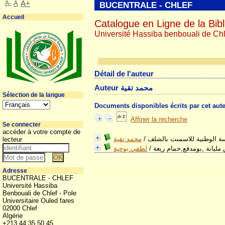
A-
A
A+
BUCENTRALE - CHLEF
Accueil
Catalogue en Ligne de la Bibl
Université Hassiba benbouali de Chl
Détail de l'auteur
Auteur محمد تقية
Sélection de la langue
Documents disponibles écrits par cet aut
Affiner la recherche
Se connecter
accéder à votre compte de
محمد تقية
/
سة الوطنية للاسمنت بالشلف
lecteur
لطفي بوحية
/
 مليانة ,بومدفع,حمام ريغة
Adresse
BUCENTRALE - CHLEF
Université Hassiba
Benbouali de Chlef - Pole
Universitaire Ouled fares
02000 Chlef
Algérie
+213 44 35 50 45