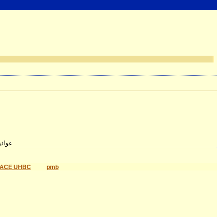
عوائق
ACE UHBC
pmb