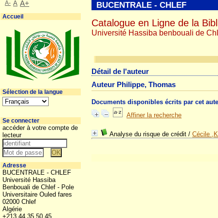
A-
A
A+
BUCENTRALE - CHLEF
Accueil
Catalogue en Ligne de la Bibl
Université Hassiba benbouali de Chl
Détail de l'auteur
Auteur Philippe, Thomas
Sélection de la langue
Documents disponibles écrits par cet aut
Affiner la recherche
Se connecter
accéder à votre compte de
Analyse du risque de crédit
/
Cécile ,
lecteur
Adresse
BUCENTRALE - CHLEF
Université Hassiba
Benbouali de Chlef - Pole
Universitaire Ouled fares
02000 Chlef
Algérie
+213 44 35 50 45