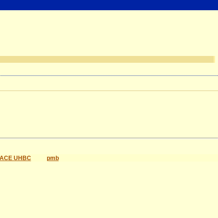
ACE UHBC
pmb