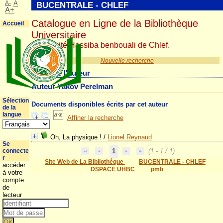
A-
A
BUCENTRALE - CHLEF
A+
Catalogue en Ligne de la Bibliothèque
Accueil
Universitaire
Université Hassiba benbouali de Chlef.
Nouvelle recherche
Détail de l'auteur
Auteur Yakov Perelman
Sélection
Documents disponibles écrits par cet auteur
de la
langue
Affiner la recherche
Oh, La physique !
/
Lionel Reynaud
Se
connecte
1
(1 - 1 / 1)
r
Site Web de La Bibliothéque
BUCENTRALE - CHLEF
accéder
DSPACE UHBC
pmb
à votre
compte
de
lecteur