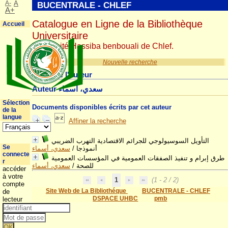
A-
A
BUCENTRALE - CHLEF
A+
Catalogue en Ligne de la Bibliothèque
Accueil
Universitaire
Université Hassiba benbouali de Chlef.
Nouvelle recherche
Détail de l'auteur
Auteur سعدي، أسماء
Sélection
Documents disponibles écrits par cet auteur
de la
langue
Affiner la recherche
التأويل السوسيولوجي للجرائم الاقتصادية التهرب الضريبي
Se
سعدي، أسماء
/
أنموذجا
connecte
طرق إبرام و تنفیذ الصفقات العمومية في المؤسسات العمومية
r
سعدي، أسماء
/
للصحة
accéder
à votre
1
(1 - 2 / 2)
compte
Site Web de La Bibliothéque
BUCENTRALE - CHLEF
de
DSPACE UHBC
pmb
lecteur