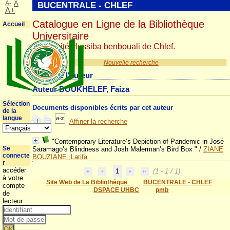
A-
A
BUCENTRALE - CHLEF
A+
Catalogue en Ligne de la Bibliothèque
Accueil
Universitaire
Université Hassiba benbouali de Chlef.
Nouvelle recherche
Détail de l'auteur
Auteur BOUKHELEF, Faiza
Sélection
Documents disponibles écrits par cet auteur
de la
langue
Affiner la recherche
"Contemporary Literature’s Depiction of Pandemic in José
Se
Saramago’s Blindness and Josh Malerman’s Bird Box "
/
ZIANE
connecte
BOUZIANE ,Latifa
r
accéder
1
(1 - 1 / 1)
à votre
Site Web de La Bibliothéque
BUCENTRALE - CHLEF
compte
DSPACE UHBC
pmb
de
lecteur