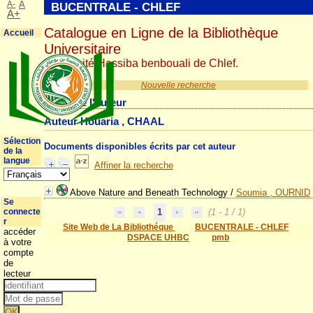
A-
A
BUCENTRALE - CHLEF
A+
Catalogue en Ligne de la Bibliothèque
Accueil
Universitaire
Université Hassiba benbouali de Chlef.
Nouvelle recherche
Détail de l'auteur
Auteur Houaria , CHAAL
Sélection
Documents disponibles écrits par cet auteur
de la
langue
Affiner la recherche
Above Nature and Beneath Technology
/
Soumia , OURNID
Se
connecte
1
(1 - 1 / 1)
r
Site Web de La Bibliothéque
BUCENTRALE - CHLEF
accéder
DSPACE UHBC
pmb
à votre
compte
de
lecteur