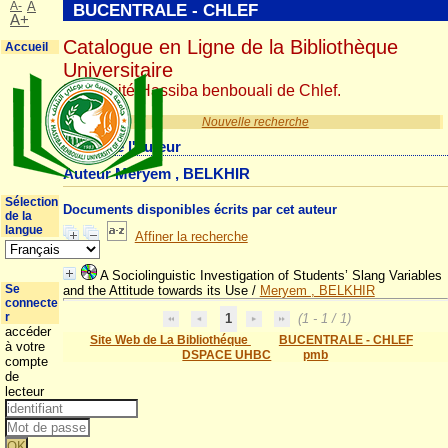
A-
A
BUCENTRALE - CHLEF
A+
Catalogue en Ligne de la Bibliothèque
Accueil
Universitaire
Université Hassiba benbouali de Chlef.
Nouvelle recherche
Détail de l'auteur
Auteur Meryem , BELKHIR
Sélection
Documents disponibles écrits par cet auteur
de la
langue
Affiner la recherche
A Sociolinguistic Investigation of Students’ Slang Variables
Se
and the Attitude towards its Use
/
Meryem , BELKHIR
connecte
r
1
(1 - 1 / 1)
accéder
Site Web de La Bibliothéque
BUCENTRALE - CHLEF
à votre
DSPACE UHBC
pmb
compte
de
lecteur