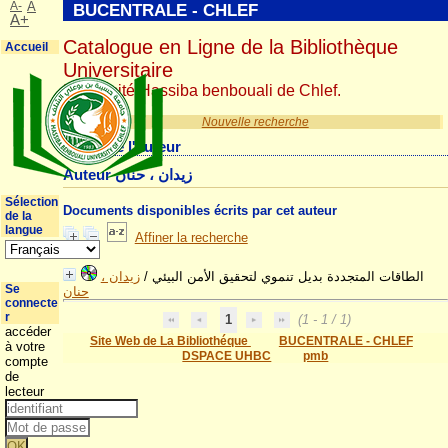
A-
A
BUCENTRALE - CHLEF
A+
Catalogue en Ligne de la Bibliothèque
Accueil
Universitaire
Université Hassiba benbouali de Chlef.
Nouvelle recherche
Détail de l'auteur
Auteur زيدان ، حنان
Sélection
Documents disponibles écrits par cet auteur
de la
langue
Affiner la recherche
زيدان ،
/
الطاقات المتجددة بديل تنموي لتحقيق الأمن البيئي
Se
حنان
connecte
r
1
(1 - 1 / 1)
accéder
Site Web de La Bibliothéque
BUCENTRALE - CHLEF
à votre
DSPACE UHBC
pmb
compte
de
lecteur