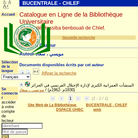
A-
A
BUCENTRALE - CHLEF
A+
Catalogue en Ligne de la Bibliothèque
Accueil
Universitaire
Université Hassiba benbouali de Chlef.
Nouvelle recherche
Détail de l'auteur
Auteur مويسي ، سعاد
Sélection
Documents disponibles écrits par cet auteur
de la
langue
Affiner la recherche
المنشآت العمرانية الكبرى لإدارة الإحتلال الفرنسي في الجزائر
Se
مويسي ، سعاد
/
(1830م -1962م)
connecte
r
1
(1 - 1 / 1)
accéder
Site Web de La Bibliothéque
BUCENTRALE - CHLEF
à votre
DSPACE UHBC
pmb
compte
de
lecteur