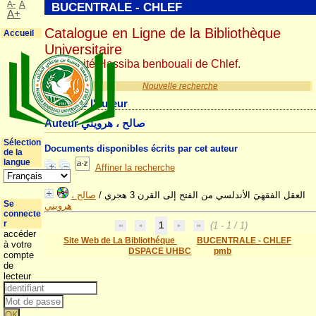
A-
A
BUCENTRALE - CHLEF
A+
Catalogue en Ligne de la Bibliothèque
Accueil
Universitaire
Université Hassiba benbouali de Chlef.
Nouvelle recherche
Détail de l'auteur
Auteur صالح ، هرويني
Sélection
Documents disponibles écrits par cet auteur
de la
langue
Affiner la recherche
صالح ،
/
العقل الفقهيَ الأندلسي من الفتح إلى القرن 3 هجري
Se
هرويني
connecte
r
1
(1 - 1 / 1)
accéder
Site Web de La Bibliothéque
BUCENTRALE - CHLEF
à votre
DSPACE UHBC
pmb
compte
de
lecteur