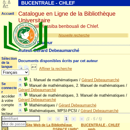
A-
A
BUCENTRALE - CHLEF
A+
Catalogue en Ligne de la Bibliothèque
Accueil
Universitaire
Université Hassiba benbouali de Chlef.
Nouvelle recherche
Détail de l'auteur
Auteur Gérard Debeaumarché
Sélection
Documents disponibles écrits par cet auteur
de la
langue
Affiner la recherche
1. Manuel de mathématiques
/
Gérard Debeaumarché
Se
Manuel de mathématiques, 2. Manuel de mathématiques
/
connecte
Gérard Debeaumarché
r
Manuel de mathématiques, 3. Manuel de mathématiques
/
accéder
Gérard Debeaumarché
à votre
compte
Mathématiques
/
Gérard Debeaumarché
de
Mathématiques, MPSI-PCSI
/
Gérard Debeaumarché
lecteur
1
(1 - 5 / 5)
Site Web de La Bibliothéque
BUCENTRALE - CHLEF
DSPACE UHBC
pmb