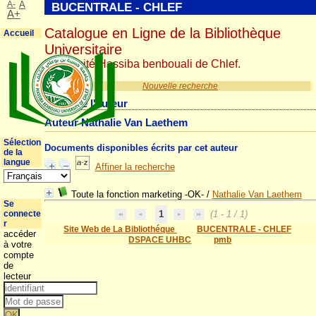
A-
A
BUCENTRALE - CHLEF
A+
Catalogue en Ligne de la Bibliothèque
Accueil
Universitaire
Université Hassiba benbouali de Chlef.
Nouvelle recherche
Détail de l'auteur
Auteur Nathalie Van Laethem
Sélection
Documents disponibles écrits par cet auteur
de la
langue
Affiner la recherche
Toute la fonction marketing -OK-
/
Nathalie Van Laethem
Se
connecte
1
(1 - 1 / 1)
r
Site Web de La Bibliothéque
BUCENTRALE - CHLEF
accéder
DSPACE UHBC
pmb
à votre
compte
de
lecteur