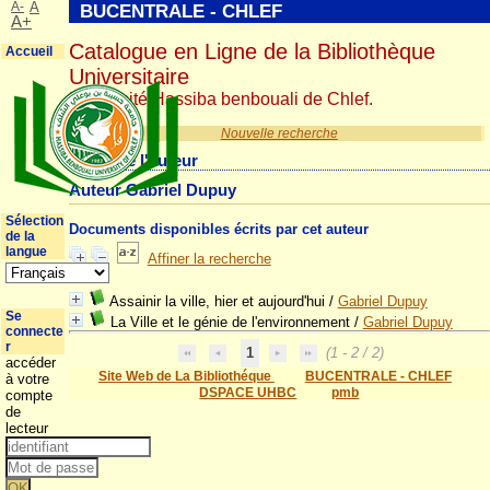
A-
A
BUCENTRALE - CHLEF
A+
Catalogue en Ligne de la Bibliothèque
Accueil
Universitaire
Université Hassiba benbouali de Chlef.
Nouvelle recherche
Détail de l'auteur
Auteur Gabriel Dupuy
Sélection
Documents disponibles écrits par cet auteur
de la
langue
Affiner la recherche
Assainir la ville, hier et aujourd'hui
/
Gabriel Dupuy
Se
La Ville et le génie de l'environnement
/
Gabriel Dupuy
connecte
r
1
(1 - 2 / 2)
accéder
Site Web de La Bibliothéque
BUCENTRALE - CHLEF
à votre
DSPACE UHBC
pmb
compte
de
lecteur