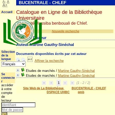
A-
A
BUCENTRALE - CHLEF
A+
Catalogue en Ligne de la Bibliothèque
Accueil
Universitaire
Université Hassiba benbouali de Chlef.
Nouvelle recherche
Détail de l'auteur
Auteur Martine Gauthy-Sinéchal
Sélection
Documents disponibles écrits par cet auteur
de la
langue
Affiner la recherche
Etudes de marchés
/
Martine Gauthy-Sinéchal
Se
Etudes de marchés
/
Martine Gauthy-Sinéchal
connecte
r
1
(1 - 2 / 2)
accéder
Site Web de La Bibliothéque
BUCENTRALE - CHLEF
à votre
DSPACE UHBC
pmb
compte
de
lecteur