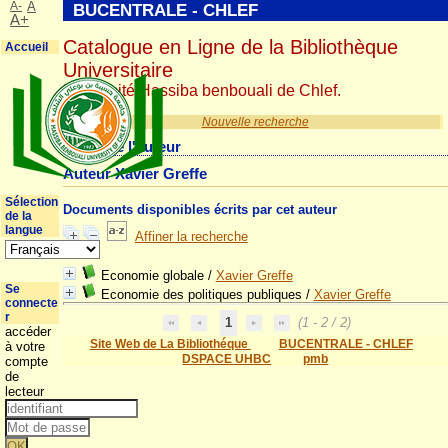
A-
A
BUCENTRALE - CHLEF
A+
Catalogue en Ligne de la Bibliothèque
Accueil
Universitaire
Université Hassiba benbouali de Chlef.
Nouvelle recherche
Détail de l'auteur
Auteur Xavier Greffe
Sélection
Documents disponibles écrits par cet auteur
de la
langue
Affiner la recherche
Economie globale
/
Xavier Greffe
Se
Economie des politiques publiques
/
Xavier Greffe
connecte
r
1
(1 - 2 / 2)
accéder
Site Web de La Bibliothéque
BUCENTRALE - CHLEF
à votre
DSPACE UHBC
pmb
compte
de
lecteur