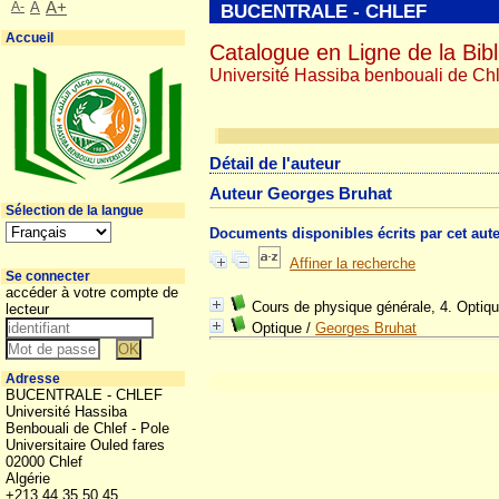
A-
A
A+
BUCENTRALE - CHLEF
Accueil
Catalogue en Ligne de la Bibl
Université Hassiba benbouali de Chl
Détail de l'auteur
Auteur Georges Bruhat
Sélection de la langue
Documents disponibles écrits par cet aut
Affiner la recherche
Se connecter
accéder à votre compte de
Cours de physique générale, 4. Optiq
lecteur
Optique
/
Georges Bruhat
Adresse
BUCENTRALE - CHLEF
Université Hassiba
Benbouali de Chlef - Pole
Universitaire Ouled fares
02000 Chlef
Algérie
+213 44 35 50 45