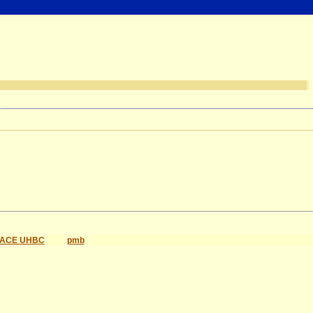
ACE UHBC
pmb