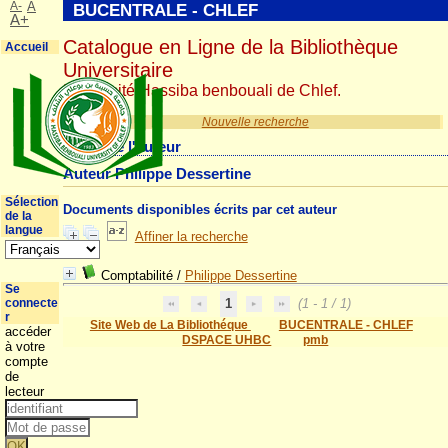
A-
A
BUCENTRALE - CHLEF
A+
Catalogue en Ligne de la Bibliothèque
Accueil
Universitaire
Université Hassiba benbouali de Chlef.
Nouvelle recherche
Détail de l'auteur
Auteur Philippe Dessertine
Sélection
Documents disponibles écrits par cet auteur
de la
langue
Affiner la recherche
Comptabilité
/
Philippe Dessertine
Se
connecte
1
(1 - 1 / 1)
r
Site Web de La Bibliothéque
BUCENTRALE - CHLEF
accéder
DSPACE UHBC
pmb
à votre
compte
de
lecteur