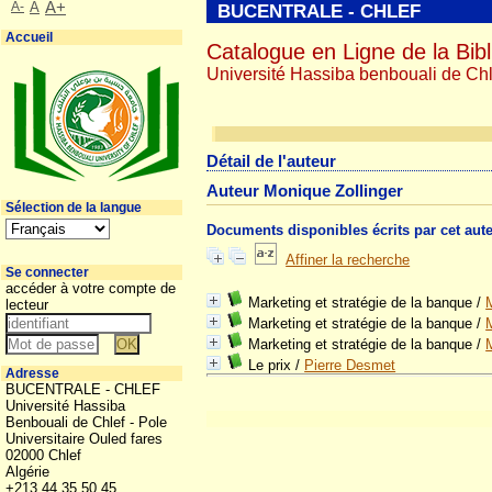
A-
A
A+
BUCENTRALE - CHLEF
Accueil
Catalogue en Ligne de la Bibl
Université Hassiba benbouali de Chl
Détail de l'auteur
Auteur Monique Zollinger
Sélection de la langue
Documents disponibles écrits par cet aut
Affiner la recherche
Se connecter
accéder à votre compte de
Marketing et stratégie de la banque
/
lecteur
Marketing et stratégie de la banque
/
Marketing et stratégie de la banque
/
Le prix
/
Pierre Desmet
Adresse
BUCENTRALE - CHLEF
Université Hassiba
Benbouali de Chlef - Pole
Universitaire Ouled fares
02000 Chlef
Algérie
+213 44 35 50 45