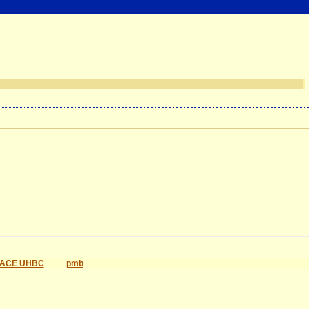
ACE UHBC
pmb