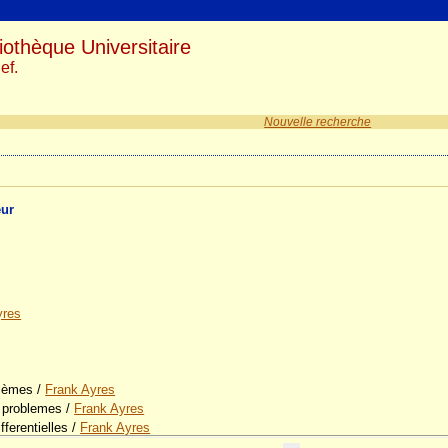
iothèque Universitaire
ef.
Nouvelle recherche
eur
yres
blèmes
/
Frank Ayres
t problemes
/
Frank Ayres
fferentielles
/
Frank Ayres