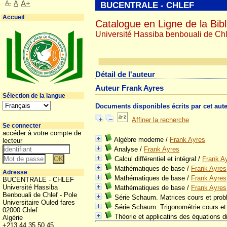
A-
A
A+
BUCENTRALE - CHLEF
Accueil
Catalogue en Ligne de la Bibl
Université Hassiba benbouali de Chl
Détail de l'auteur
Auteur Frank Ayres
Sélection de la langue
Documents disponibles écrits par cet aut
Affiner la recherche
Se connecter
accéder à votre compte de
Algèbre moderne
/
Frank Ayres
lecteur
Analyse
/
Frank Ayres
Calcul différentiel et intégral
/
Frank A
Mathématiques de base
/
Frank Ayres
Adresse
Mathématiques de base
/
Frank Ayres
BUCENTRALE - CHLEF
Université Hassiba
Mathématiques de base
/
Frank Ayres
Benbouali de Chlef - Pole
Série Schaum. Matrices cours et pro
Universitaire Ouled fares
Série Schaum. Trigonométrie cours e
02000 Chlef
Théorie et applicatins des équations di
Algérie
+213 44 35 50 45