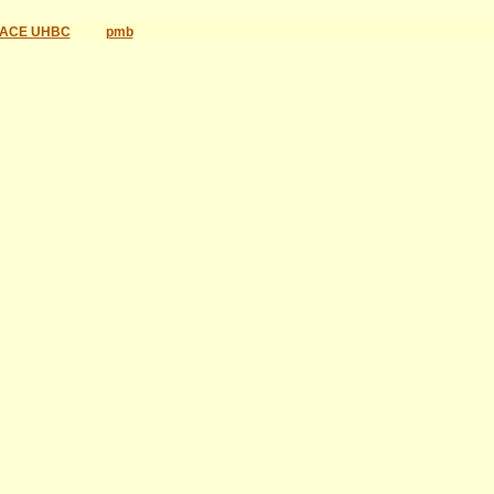
ACE UHBC
pmb