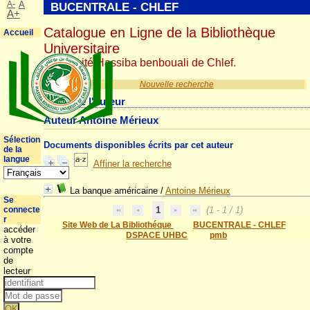
A-
A
BUCENTRALE - CHLEF
A+
Catalogue en Ligne de la Bibliothèque
Accueil
Universitaire
Université Hassiba benbouali de Chlef.
Nouvelle recherche
Détail de l'auteur
Auteur Antoine Mérieux
Sélection
Documents disponibles écrits par cet auteur
de la
langue
Affiner la recherche
La banque américaine
/
Antoine Mérieux
Se
connecte
1
(1 - 1 / 1)
r
Site Web de La Bibliothéque
BUCENTRALE - CHLEF
accéder
DSPACE UHBC
pmb
à votre
compte
de
lecteur