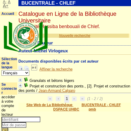
A-
A
BUCENTRALE - CHLEF
A+
Catalogue en Ligne de la Bibliothèque
Accueil
Universitaire
Université Hassiba benbouali de Chlef.
Nouvelle recherche
Détail de l'auteur
Auteur Michel Virlogeux
Sélection
Documents disponibles écrits par cet auteur
de la
langue
Affiner la recherche
Granulats et bétons légers
Se
Projet et construction des ponts., [2]. Projet et construction
connecte
des ponts
/
Jean-Armand Calgaro
r
accéder
1
(1 - 2 / 2)
à votre
Site Web de La Bibliothéque
BUCENTRALE - CHLEF
compte
DSPACE UHBC
pmb
de
lecteur