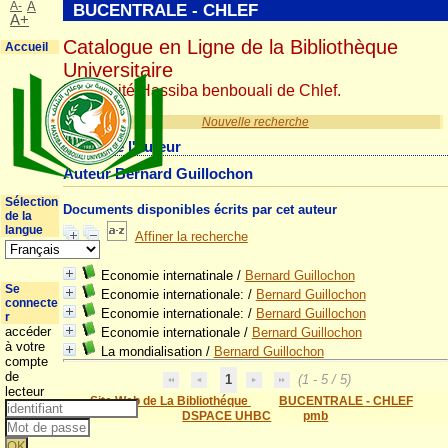
A-
A
BUCENTRALE - CHLEF
A+
Catalogue en Ligne de la Bibliothèque
Accueil
Universitaire
Université Hassiba benbouali de Chlef.
Nouvelle recherche
Détail de l'auteur
Auteur Bernard Guillochon
Sélection
Documents disponibles écrits par cet auteur
de la
langue
Affiner la recherche
Economie internatinale
/
Bernard Guillochon
Se
Economie internationale:
/
Bernard Guillochon
connecte
Economie internationale:
/
Bernard Guillochon
r
accéder
Economie internationale
/
Bernard Guillochon
à votre
La mondialisation
/
Bernard Guillochon
compte
de
1
(1 - 5 / 5)
lecteur
Site Web de La Bibliothéque
BUCENTRALE - CHLEF
DSPACE UHBC
pmb