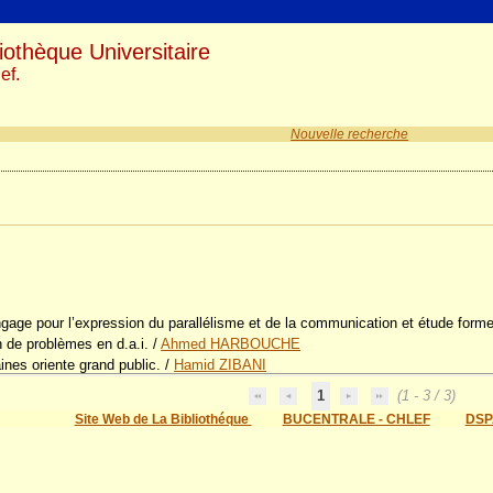
iothèque Universitaire
ef.
Nouvelle recherche
langage pour l’expression du parallélisme et de la communication et étude form
 de problèmes en d.a.i.
/
Ahmed HARBOUCHE
nes oriente grand public.
/
Hamid ZIBANI
1
(1 - 3 / 3)
Site Web de La Bibliothéque
BUCENTRALE - CHLEF
DSP