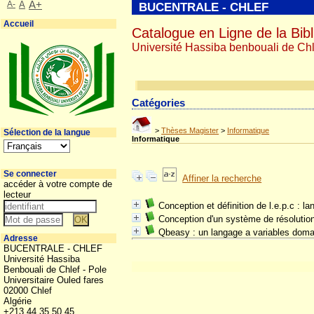
A-
A
A+
BUCENTRALE - CHLEF
Accueil
Catalogue en Ligne de la Bibl
Université Hassiba benbouali de Chl
Catégories
>
Thèses Magister
>
Informatique
Sélection de la langue
Informatique
Se connecter
Affiner la recherche
accéder à votre compte de
lecteur
Conception et définition de l.e.p.c : 
Conception d'un système de résolution
Qbeasy : un langage a variables domai
Adresse
BUCENTRALE - CHLEF
Université Hassiba
Benbouali de Chlef - Pole
Universitaire Ouled fares
02000 Chlef
Algérie
+213 44 35 50 45