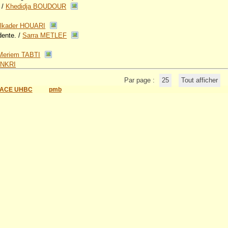
/
Khedidja BOUDOUR
lkader HOUARI
dente.
/
Sarra METLEF
Meriem TABTI
NKRI
Par page :
25
Tout afficher
ACE UHBC
pmb