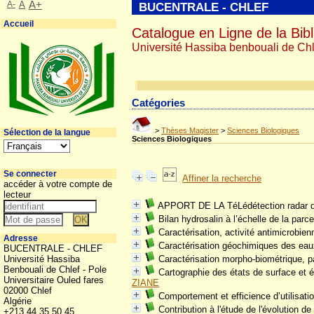
A-
A
A+
BUCENTRALE - CHLEF
Accueil
Catalogue en Ligne de la Bibl
Université Hassiba benbouali de Chl
Catégories
>
Thèses Magister
>
Sciences Biologiques
Sélection de la langue
Sciences Biologiques
Se connecter
Affiner la recherche
accéder à votre compte de
lecteur
APPORT DE LA TéLédétection radar da
Bilan hydrosalin à l’échelle de la par
Caractérisation, activité antimicrobien
Adresse
Caractérisation géochimiques des eaux s
BUCENTRALE - CHLEF
Université Hassiba
Caractérisation morpho-biométrique, pat
Benbouali de Chlef - Pole
Cartographie des états de surface et év
Universitaire Ouled fares
ZIANE
02000 Chlef
Comportement et efficience d’utilisati
Algérie
Contribution à l'étude de l'évolution d
+213 44 35 50 45