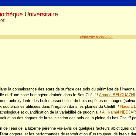
iothèque Universitaire
ef.
Nouvelle recherche
ns la connaissance des états de surface des sols du périmètre de Hmadna
celle et d’une zone homogène drainée dans le Bas-Chélif
/
Ahmed BELOUAZNI
ne et antioxydante des huiles essentielles de trois espèces de sauges (salvia a
outerraines utilisées dans l'irrigation dans les plaines du Chéliff.
/
Nacera
hologique et quantification de la variabilité de puccinia.
/
Ali Kamal NEDJA
aluation des risques de la salinisation des sols de la plaine du bas Cheliff p
on de l’eau de la luzerne pérenne vis-à-vis de quelques facteurs abiotiques dan
e l'état corporel et les performances de reproduction d'un troupeau de brebis da