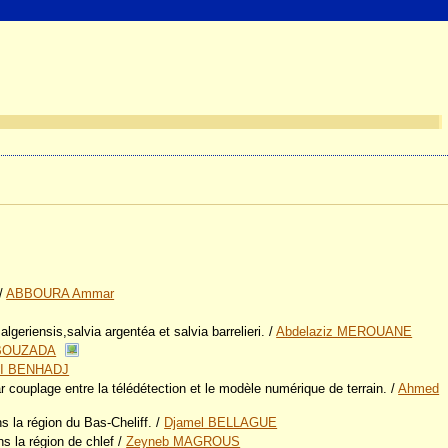
/
ABBOURA Ammar
lgeriensis,salvia argentéa et salvia barrelieri.
/
Abdelaziz MEROUANE
 BOUZADA
RI BENHADJ
ar couplage entre la télédétection et le modèle numérique de terrain.
/
Ahmed
s la région du Bas-Cheliff.
/
Djamel BELLAGUE
ns la région de chlef
/
Zeyneb MAGROUS