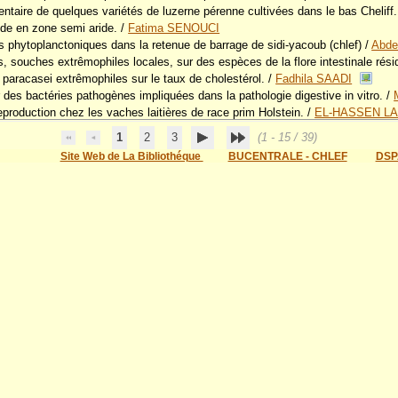
mentaire de quelques variétés de luzerne pérenne cultivées dans le bas Cheliff.
ide en zone semi aride.
/
Fatima SENOUCI
 phytoplanctoniques dans la retenue de barrage de sidi-yacoub (chlef)
/
Abde
s, souches extrêmophiles locales, sur des espèces de la flore intestinale rési
 paracasei extrêmophiles sur le taux de cholestérol.
/
Fadhila SAADI
r des bactéries pathogènes impliquées dans la pathologie digestive in vitro.
/
reproduction chez les vaches laitières de race prim Holstein.
/
EL-HASSEN LA
1
2
3
(1 - 15 / 39)
Site Web de La Bibliothéque
BUCENTRALE - CHLEF
DSP