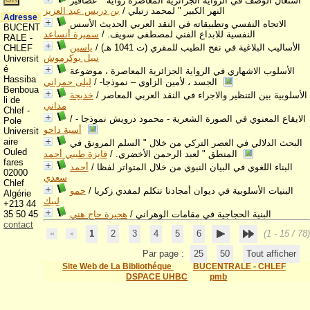
اشتغال الوصف في الرواية الجزائرية المعاصرة رواية " عصافير
النهر الكبير " لمحمد زتيلي
/
بن دريس عبد العزيز
Adresse
الاتجاه النفسي وتطبيقاته في النقد العربي الحديث الأسس
BUCENT
النفسية للابداع الفني لمصطفى سويف.
/
سميرة أنساعد
RALE -
الأساليب البلاغية في نفح الطيب للمقري (ت 1041 هـ)
/
ياسين
CHLEF
نبيل بوكرموش
Universit
é
الأسلوب الاشهاري في الرواية الجزائرية المعاصرة ، موضوعة
Hassiba
الجسد ، لأمين الزاوي – نموذجا-
/
ليلى حمراني
Benboua
الأسلوبية بين التنظير والاجراء في النقد العربي المعاصر
/
خديجة
li de
مداني
Chlef -
الايقاع المعنوي في الصورة الشعرية - محمود درويش نموذجا -
/
Pole
أسية داحو
Universit
aire
البحث الدلالي في العصر التركي من خلال " السلم المرونق في
Ouled
المنطق " لعبد الرحمن الأخضري.
/
فايزة طيبي أحمد
fares
البناء اللغوي في البيان النبوي من خلال المتواتر لفظا
/
أحمد
02000
سعدي
Chlef
البنيات الأسلوبية في ديوان أمجادنا تتكلم لمفدي زكريا
/
حمو
Algérie
لبيك
+213 44
البنية الحجاجية في مقامات الوهراني
/
هجيرة حاج هني
35 50 45
contact
1
2
3
4
5
6
(1 - 15 / 78)
Par page :
25
50
Tout afficher
Site Web de La Bibliothéque
BUCENTRALE - CHLEF
DSPACE UHBC
pmb