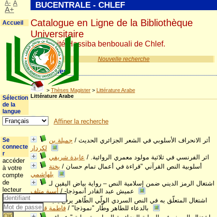
A-
A
BUCENTRALE - CHLEF
A+
Catalogue en Ligne de la Bibliothèque
Accueil
Universitaire
Université Hassiba benbouali de Chlef.
Nouvelle recherche
Catégories
>
Thèses Magister
>
Littérature Arabe
Littérature Arabe
Sélection
de la
langue
Affiner la recherche
أثر الانحراف الأسلوبي في الشعر الجزائري الحديث
/
جميلة بن
Se
connecte
لكردار
r
اثر الفرنسي في ثلاثية مولود معمري الروائية.
/
عايدة شريفي
accéder
أسلوبية النص القرآني "قراءة في أعمال تمام حسان
/
بختة
à votre
بلهاشمي
compte
de
اشتغال الرمز الديني ضمن إسلامية النص – رواية بياض اليقين لـ
lecteur
عميش عبد القادر أنموذجا-
/
أسية متلف
اشتغال المتعلّق به في النص السردي الولّي الطّاهر يرفع يديه
بالدعاء للطاهر وطّار "نموذجا"
/
فاطمة قسول