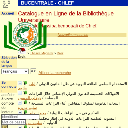
A-
A
BUCENTRALE - CHLEF
A+
Catalogue en Ligne de la Bibliothèque
Accueil
Universitaire
Université Hassiba benbouali de Chlef.
Nouvelle recherche
Catégories
>
Thèses Magister
>
Droit
Droit
Sélection
de la
langue
Affiner la recherche
Se
الاستخدام السلمي للطاقة النووية في ظل القانون الدولي
/
ليلى
connecte
هنّاوي
r
الانتهاكات الجسيمة للقانون الدولي الإنساني خلال النزاعات
accéder
المسلحة
/
جيلالي الحسين
à votre
التبعات القانونية لسلوك المقاتلين أثناء النزاعات المسلحة
/
compte
سليم عزوزة
de
lecteur
التحكيم في حل النزاعات الدولية
/
محمد بواط
التسوية السلمية للنزاعات الدولية في إطار محكمة العدل
الدولية.
/
سليمة موسوني