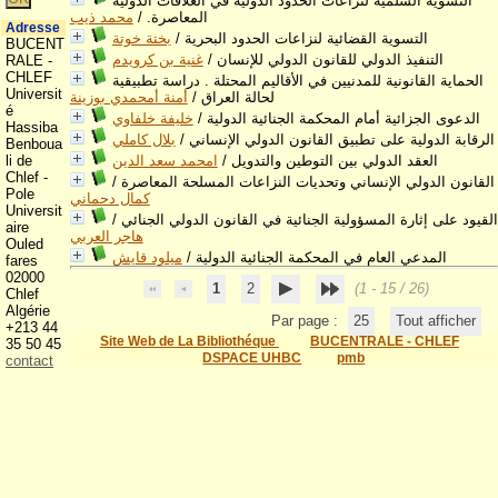
التسوية السلمية لنزاعات الحدود الدولية في العلاقات الدولية
المعاصرة.
/
محمد ذيب
Adresse
التسوية القضائية لنزاعات الحدود البحرية
/
بختة خوتة
BUCENT
التنفيذ الدولي للقانون الدولي للإنسان
/
غنية بن كرويدم
RALE -
CHLEF
الحماية القانونية للمدنيين في الأقاليم المحتلة . دراسة تطبيقية
Universit
لحالة العراق
/
أمنة أمحمدي بوزينة
é
الدعوى الجزائية أمام المحكمة الجنائية الدولية
/
خليفة خلفاوي
Hassiba
الرقابة الدولية على تطبيق القانون الدولي الإنساني
/
بلال كاملي
Benboua
العقد الدولي بين التوطين والتدويل
/
امحمد سعد الدين
li de
Chlef -
القانون الدولي الإنساني وتحديات النزاعات المسلحة المعاصرة
/
Pole
كمال دحماني
Universit
القيود على إثارة المسؤولية الجنائية في القانون الدولي الجنائي
/
aire
هاجر العربي
Ouled
المدعي العام في المحكمة الجنائية الدولية
/
ميلود قايش
fares
02000
1
2
(1 - 15 / 26)
Chlef
Algérie
Par page :
25
Tout afficher
+213 44
Site Web de La Bibliothéque
BUCENTRALE - CHLEF
35 50 45
DSPACE UHBC
pmb
contact