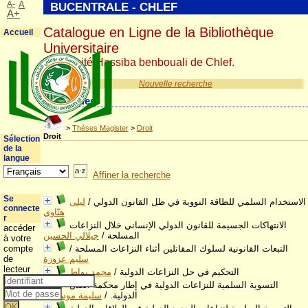
A-
A
BUCENTRALE - CHLEF
A+
Catalogue en Ligne de la Bibliothèque
Accueil
Universitaire
Université Hassiba benbouali de Chlef.
Nouvelle recherche
Catégories
>
Thèses Magister
>
Droit
Droit
Sélection
de la
langue
Affiner la recherche
Se
الاستخدام السلمي للطاقة النووية في ظل القانون الدولي
/
ليلى
connecte
هنّاوي
r
الانتهاكات الجسيمة للقانون الدولي الإنساني خلال النزاعات
accéder
المسلحة
/
جيلالي الحسين
à votre
التبعات القانونية لسلوك المقاتلين أثناء النزاعات المسلحة
/
compte
سليم عزوزة
de
lecteur
التحكيم في حل النزاعات الدولية
/
محمد بواط
التسوية السلمية للنزاعات الدولية في إطار محكمة العدل
الدولية.
/
سليمة موسوني