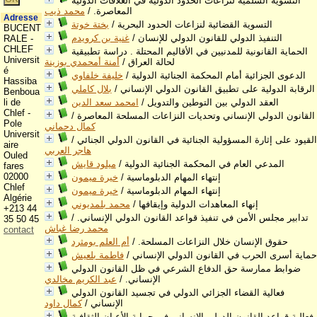
التسوية السلمية لنزاعات الحدود الدولية في العلاقات الدولية
المعاصرة.
/
محمد ذيب
Adresse
التسوية القضائية لنزاعات الحدود البحرية
/
بختة خوتة
BUCENT
التنفيذ الدولي للقانون الدولي للإنسان
/
غنية بن كرويدم
RALE -
CHLEF
الحماية القانونية للمدنيين في الأقاليم المحتلة . دراسة تطبيقية
Universit
لحالة العراق
/
أمنة أمحمدي بوزينة
é
الدعوى الجزائية أمام المحكمة الجنائية الدولية
/
خليفة خلفاوي
Hassiba
الرقابة الدولية على تطبيق القانون الدولي الإنساني
/
بلال كاملي
Benboua
العقد الدولي بين التوطين والتدويل
/
امحمد سعد الدين
li de
Chlef -
القانون الدولي الإنساني وتحديات النزاعات المسلحة المعاصرة
/
Pole
كمال دحماني
Universit
القيود على إثارة المسؤولية الجنائية في القانون الدولي الجنائي
/
aire
هاجر العربي
Ouled
المدعي العام في المحكمة الجنائية الدولية
/
ميلود قايش
fares
02000
إنتهاء المهام الدبلوماسية
/
خيرة ميمون
Chlef
إنتهاء المهام الدبلوماسية
/
خيرة ميمون
Algérie
إنهاء المعاهدات الدولية وإيقافها
/
محمد بلمديوني
+213 44
تدابير مجلس الأمن في تنفيذ قواعد القانون الدولي الإنساني.
/
35 50 45
محمد رضا غباش
contact
حقوق الإنسان خلال النزاعات المسلحة.
/
أم العلم بومثرد
حماية أسرى الحرب في القانون الدولي الإنساني
/
فاطمة بلعيش
ضوابط ممارسة حق الدفاع الشرعي في ظل القانون الدولي
الإنساني.
/
عبد الكريم مخالدي
فعالية القضاء الجزائي الدولي في تجسيد القانون الدولي
الإنساني
/
كمال داود
فعالية قواعد القانون الدولي الإنساني في حماية الأعيان الثقافية