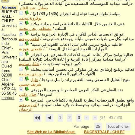
-دراسة ميدانية للمؤسسات المستفيدة من آليات الدعم بولاية معسكر
/
Adresse
بوطبل ،عبد القادر
BUCENT
سياسة ملوك فرنسا تجاه إيالة الجزائر (1535م-1789م)
/
RALE -
بوكروبة،محمد
CHLEF
عنف اللغة من خلال الكتابات الحائطية دراسة ميدانية بولاية
Universit
الشلف
/
مصطفى بحر، محمد
é
عوائق الانضباط الداتي للأفراد في الإدارة الجزائرية دراسة
Hassiba
ميدانية بكل من بلديات خميس مليانة ,بومدفع,حمام ريغة
/
لطفي بوحية
Benboua
li de
"فاعلية برنامج تدريبي قائم على الالعاب اللغوية في تنمية
Chlef -
المھارات اللغوية لدى أطفال الروضة "
/
بلاحجي ،فوزية
Pole
فعالية برامج مراكز إعادة التربية للأحداث المنحرفين في الجزائر
Universit
"دراسة ميدانية بمركز إعادة التربية و إعادة الأحداث :(ولاية الشلف)
aire
ذكور. (بولاية تبسة) بنات
/
حمّار، سامية
Ouled
فعالية برنامج إرشادي معرفي سلوكي في تحسين أساليب معاملة
fares
الأمّهات لابنائهن المعاقين ذهنيا
/
بوزيدي، مديحة
02000
منهج التحليل الفلسفي ونقد اللغة برتراند راسل نموذجا
/
خليل
Chlef
شريف حسني
Algérie
+213 44
نقد العقل في الفكر العربي المعاصر -ابو يعرب المرزوقي
35 50 45
انمودجا
/
حنان لاكلي
contact
واقع تطبيق المرجعيات النظرية للمقاربة بالكفاءات في المدرسة
الجزائرية: دراسة ميدانية بمتوسطات ولاية شلف نموذجا
/
خروبي،عبد
الرحمان
1
2
3
(31 - 43 / 43)
Par page :
25
Tout afficher
Site Web de La Bibliothéque
BUCENTRALE - CHLEF