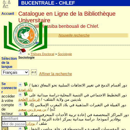
A-
A
BUCENTRALE - CHLEF
A+
Catalogue en Ligne de la Bibliothèque
Accueil
Universitaire
Université Hassiba benbouali de Chlef.
Nouvelle recherche
Catégories
>
Thèses Doctorat
>
Sociologie
Sociologie
Sélection
de la
langue
Affiner la recherche
Se
دور أقسام الدمج في تغيير الاتجاهات السلبية نحو المعاق ذهنيا
/
connecte
دلة،عودة
r
دور التخطيط الاجتماعي في التنمية المحلية-دراسة ميدانية على
accéder
بلديتين من ولاية الشلف-
/
قرينات العلجة
à votre
دور القبيلة في التغيرات المذهبية في بلاد المغرب الإسلامي (6-
compte
2ه)
/
بن ميرة ،بن سعيد
de
lecteur
دور المراكز المتخصصة في إعادة تربية الأحداث المنحرفين:مركز
بوقادير أنموذجا. دراسة ميدانية بمركز اعادة التربية ببوقادير –ولاية
شلف
/
بودان،كوثر
دور المؤسسات الصغيرة و المتوسطة في خلق مناصب الشغل