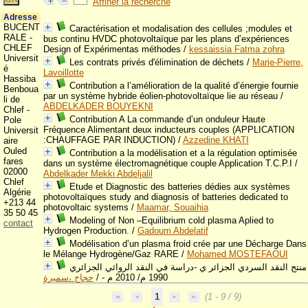
Affiner la recherche
Adresse
BUCENT
Caractérisation et modalisation des cellules ;modules et
RALE -
bus continu HVDC photovoltaïque par les plans d’expériences
CHLEF
Design of Expérimentas méthodes
/
kessaissia Fatma zohra
Universit
Les contrats privés d'élimination de déchets
/
Marie-Pierre,
é
Lavoillotte
Hassiba
Contribution a l’amélioration de la qualité d’énergie fournie
Benboua
par un système hybride éolien-photovoltaïque lie au réseau
/
li de
ABDELKADER BOUYEKNI
Chlef -
Contribution A La commande d’un onduleur Haute
Pole
Fréquence Alimentant deux inducteurs couples (APPLICATION
Universit
:CHAUFFAGE PAR INDUCTION)
/
Azzedine KHATI
aire
Ouled
Contribution a la modélisation et a la régulation optimisée
fares
dans un système électromagnétique couple Application T.C.P.I
/
02000
Abdelkader Mekki Abdeljalil
Chlef
Etude et Diagnostic des batteries dédies aux systèmes
Algérie
photovoltaïques study and diagnosis of batteries dedicated to
+213 44
photovoltaic systems
/
Maamar, Souaihia
35 50 45
Modeling of Non –Equilibrium cold plasma Aplied to
contact
Hydrogen Production.
/
Gadoum Abdelatif
Modélisation d’un plasma froid crée par une Décharge Dans
le Mélange Hydrogène/Gaz RARE
/
Mohamed MOSTEFAOUI
منتج النقد السردي الجزائر ي -دراسة في النقد الروائي الجزائري
حجاج ،سميرة
/
1990 م/ 2010 م -
1
(1 - 9 / 9)