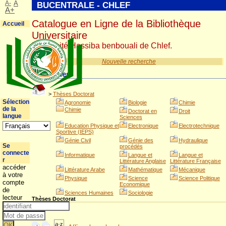
A-
A
BUCENTRALE - CHLEF
A+
Catalogue en Ligne de la Bibliothèque
Accueil
Universitaire
Université Hassiba benbouali de Chlef.
Nouvelle recherche
Catégories
>
Thèses Doctorat
Sélection
Agronomie
Biologie
Chimie
de la
Chimie
Doctorat en
Droit
langue
Sciences
Education Physique et
Electronique
Electrotechnique
Sportive (IEPS)
Génie Civil
Génie des
Hydraulique
Se
procédés
connecte
Informatique
Langue et
Langue et
r
Littérature Anglaise
Littérature Française
accéder
Littérature Arabe
Mathématique
Mécanique
à votre
Physique
Science
Science Politique
compte
Economique
de
Sciences Humaines
Sociologie
lecteur
Thèses Doctorat