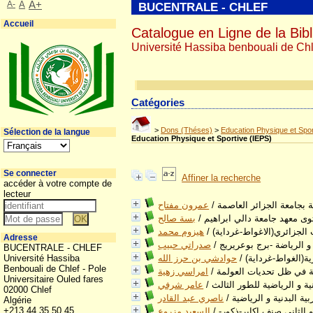
A-
A
A+
BUCENTRALE - CHLEF
Accueil
Catalogue en Ligne de la Bibl
Université Hassiba benbouali de Chl
Catégories
>
Dons (Théses)
>
Education Physique et Spor
Sélection de la langue
Education Physique et Sportive (IEPS)
Se connecter
Affiner la recherche
accéder à votre compte de
lecteur
ية بجامعة الجزائر العاصمة
/
عمرون مفتاح
توى معهد جامعة دالي ابراهيم
/
بسة صالح
الجزائري(الاغواط-غرداية)
/
هيزوم محمد
Adresse
و الرياضة -برج بوعريريج
/
صدراتي حبيب
BUCENTRALE - CHLEF
ية(الغواط-غرداية)
/
حوادشي بن حرز الله
Université Hassiba
Benbouali de Chlef - Pole
ية في ظل تحديات العولمة
/
امراسي زهية
Universitaire Ouled fares
ية و الرياضية للطور الثالث
/
عامر شرفي
02000 Chlef
ة البدنية و الرياضية
/
ناصري عبد القادر
Algérie
+213 44 35 50 45
 الثاني صنف اكابر-ذكور-
/
السعيد مزروع