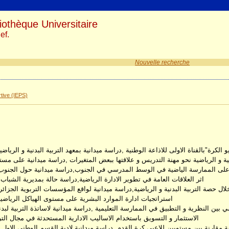
iothèque Universitaire
ef.
Nouvelle recherche
tive (IEPS)
الكرة"بالقناة الاولى للاذاعة الوطنية ,دراسة ميدانية بمعهد التربية البدنية و الرياض
نية و الرياضية نحو مهنة التدريس و علاقتها ببعض المتغيرات ,دراسة ميدانية على مس
ي على الممارسة الياضية في الوسط المدرسي في الجنوب,دراسة ميدانية حول الجنوب 
اثر العلاقات العامة في تطوير الادارة الرياضية,دراسة حالة بمديرية الشباب 
ال حصة التربية البدنية و الرياضية,دراسة ميدانية لواقع المؤسسات التربوية الجزائر
استراتجيات ادارة الموارد البشرية على مستوى الهياكل الرياض
 بين النظرية و التطبيق في الممارسة التعليمية ,دراسة ميدانية لاساتذة التربية لبدن
الاستثمار و التسويق باستخدام الاساليب الادارية المستحدثة في مجال التربي
مقارنة بين مستويين للاعبي كرة القدم ,دراسة ميدانية لادية القسم الوطني الاول و