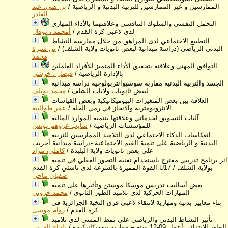
الممارسين و غير الممارسين للتربية البدنية و الرياضية
/
بن هني، عبد
القادر
التحمل النفسي والسلوك التنافسي وعلاقتهما بالأداء المهاري
لدى لاعبي كرة القدم
/
أمحمد ، نوقال
التطبيع الاجتماعي لدى المراهق من خلال ممارسة النشاط
البدني الرياضي (دراسة ميدانية لبعض ثانويات ولاية الشلف)
/
بن شبرة
محمد
التوافق المهني وعلاقته بتحقيق الأداء المتميز للأفراد العاملين
بالإدارة الرياضية
/
فيصل ، خرشي
الجسد والتربية البدنية مقاربة سوسيوانتربولوجية دراسة ميدانية
لبعض ثانويات ولايات الشلف
/
محمد بويلف
العلاقة بين بعض المتغيرات البيوميكانيكية وبعض القياسات
الانثروبومترية والانجاز في رمي الجلة
/
عمر طوالبية
آليات التسويق لخدماتي وعلاقتها بتنمية الموارد المالية
للمؤسسات الرياضية
/
سايب عزوهم يونس
انعكاسات الذكاء الاجتماعي لدى التلاميذ الممارسين للتربية
البدنية و الرياضية على تنمية القيم الاجتماعية -دراسة ميدانية أجريت
على بعض ثانويات ولاية البليدة
/
كاملي، مراد
ائر برنامج تدريبي مقترح باستخدام تقنية التصور العقلي في تنمية
القوة المميزة بالسرعة لدى ناشئي كرة القدم U17 بولاية الشلف
/
صفيان ماحي
بعض أساليب تدريس موسكا موستن وتأثيرها على تنمية
المهارات الحركية لدى تلاميذ الطور الثانوي
/
محمد خروبي
بناء معايير بدنية ومهارية لانتقاء لاعبي فرق النخبة الجزائرية في
كرة القدم
/
روام موسى
تأثير النشاط البدني والرياضي على نمط المشي لدى تلاميذ
الطور الابتدائي أعمار 09-12 سنة – مقاربة بيوميكانيكية -
/
بلحاج العربي