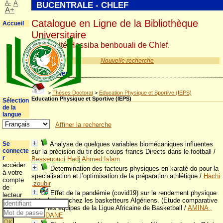
A-
A
BUCENTRALE - CHLEF
A+
Catalogue en Ligne de la Bibliothèque
Accueil
Universitaire
Université Hassiba benbouali de Chlef.
Nouvelle recherche
Catégories
>
Thèses Doctorat
>
Education Physique et Sportive (IEPS)
Education Physique et Sportive (IEPS)
Sélection
de la
langue
Affiner la recherche
Se
Analyse de quelques variables biomécaniques influentes
connecte
sur la précision du tir des coups francs Directs dans le football
/
r
Bessenouci Hadj Ahmed Islam
accéder
Determination des facteurs physiques en karaté do pour la
à votre
specialisation et l’optimisation de la préparation athlétique
/
Hachi
compte
,zoubir
de
Effet de la pandémie (covid19) sur le rendement physique
lecteur
et technique chez les basketteurs Algériens. (Etude comparative
entre les équipes de la Ligue Africaine de Basketball
/
AMINA ,
OUDDANE