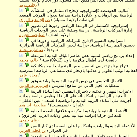
التكيف الاجتماعي لدى المراهقين على مستوى دور الايتام بولاية الشلف
/
رقاد، مريم
أساليب الخوصصة كإستراتيجية لإنجاح الاستثمار في المنشآت
الرياضية بين الرهانات و الآفاق (دراسة ميدانية بديوان المركب المتعدد
الرياضات لولاية المسيلة)
/
صوالح ،عبد الرزاق
إستراتيجية الاستثمار في الوسط الرياضي ودورها في تطوير
إدارة المركبات الرياضية . دراسة وصفية على بعض الوحدات الرياضية
لولاية الشلف
/
صبايحية ،هجيرة
استراتيجية التسيير الإداري للمركبات الرياضية و دورها في
تحسين الممارسة الرياضية. -دراسة لبعض المركبات الرياضية الجزائرية
نموذجا
/
صباطي، محمد
إعداد برنامج رياضي لتنمية بعض عناصر اللياقة البدنية المرتبطة
بالصحة لدى أطفال متلازمة داون (12-09) سنة
/
جالم، محمد
اقتراح برنامج تدريبي لتحسين بعض المتغيرات البيو ميكانيكية
لفعالية الوثب الطويل و علاقتها بالإنجاز لدى متسابقي الرياضة المدرسية
/
محاد، عامر
الاتصال التعليمي في درس التربية البدنية والرياضية وفق
متطلبات الجيل الثاني من مناهج التدريس
/
قبزيلي، بدرالديـن
الاغتراب المهني و علاقته بالاحتراق النفسي عند أساتذة التربية
البدنية و الرياضية و انعكاساته على الرضا الوظيفي دراسة ميدانية
أجريت على أساتذة التربية البدنية و الرياضية (الشلف - عين الدفلى -
غليزان - تسمسيلت)
/
صبايحية، ابراهيم
الأنشطة البدنية والرياضية المكيفة و علاقتها بالصحة العقلية
للمعاقين حركيا (دراسة ميدانية لبعض ولايات الغرب الجزائري)
/
زقاي،جمعي
الأنشطة البدنية والرياضية وانعكاسها على الصحة لدى كبار السن
في الجزائر
/
بن كحلة، العربي
التحليل البيوميكانيكي للتوازن الثابت و المتحرك لدى التلاميذ