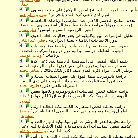
جمال
تأثير بعض المهارات الذهنية (التصور، التركيز) على خفض مستوى
التوتر لدى لاعبي كرة القدم بالجزائر
/
بوتمزين ،ابراهيم
تحديد الملمح النفسي الذهني عند ممارسي الرياضات التنافسية
(محترفين وهواة) -دراسة مقارنة تبعا:لنوع الرياضة،مستوى المنافسة،
الخبرة الرياضية، السن و الجنس
/
تقار حمزة
تحليل المؤشرات البيوميكانيكية في بعض فعاليات العاب القوى
لدوي الاحتياجات الخاضة -النخبة الجزائرية-
/
قبلي عبد القادر
تطوير إستراتيجية تسيير المنظمات الرياضية وفق متطلبات
الجودة الشاملة. دراسة ميدانية حول دواوين المركبات المتعددة
الرياضات
/
وهاب، يوسف
تقييم القلق النفسي في المنافسة الرياضية لدى لاعبي كرة
القدم دراسة ميدانية تجرى على بعض فرق البطولة الوطنية للقسم
الوطني الثاني هواة لكرة القدم صنف اكابر 2016/2015
/
بطاهر محمد
دراسة تأثيرتدريب صفة القوة على بعض الصفات البدنية و
الخصائص المورفولوجية دراسة ميدانية اجريت على ذوي السمنة
المفرطة بالغين ذكور
/
فلوح، محمد
دراسة تحليلية لبعض القياسات الانثروبومترية وعلاقتها ببعض
المؤشرات البيوميكانيكية المميزة لانجاز سباق 110م حواجز
/
خالد
فنكروز
دراسة تحليلية لبعض المتغيرات الكينماتيكية لفعالية الوثب
الطويل ونسبة مساهمتها في الانجاز الرقمي لفئة الناشئين
/
مفيدة
مقشوش
دراسة تحليلية لبعض المؤشرات البيو ميكانيكية لمهارة الصد و
علاقتها ببعض المؤشرات الانثروبومترية و القوة الانفجارية لدي لاعبي
الكرة الطائرة
/
بن القمر، هشام
دراسة تحليلية للمتغيرات البيو ميكانيكية لمهارة التهديف بالرأس