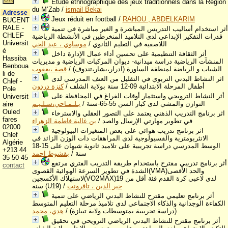
Etude ethnographique des jeux traditionnels dans la Région
du M’Zab
/
ismail Bekai
Adresse
Jeux réduit en football
/
RAHOU , ABDELKARIM
BUCENT
RALE -
أثر استخدام أساليب التدريس المباشرة و الغير مباشرة في تنمية
CHLEF
قدرات التفكير الإبداعي لدى التلاميذ المنخرطين في الأنشطة الرياضية
Universit
اللاصفية في التعليم الثانوي
/
موساوي ، عبد الحي
é
أثر الثقافة التنظيمية على تحسين أداء عمال الإدارة داخل
Hassiba
المنشآت الرياضية دراسة ميدانية- ديوان المركبات الرياضية و مديريات
Benboua
الشباب و الرياضة لمنطقة الساورة (ادرار،بشار،تندوف)
/
قصة ،يعقوب
li de
اثر النشاط البدني التربوي في التقليل من العنف المدرسي لدى
Chlef -
أطفال المرحلة الابتدائية 09-12 سنة بولاية الشلف
/
كنزة دردون
Pole
أثر النشاط الترويحي واستثمار أوقات الفراغ في المحافظة على
Universit
التوازن والمشي لدى كبار السن 55-65-سنة
/
بـلـمـاحي،سـلـيـم
aire
Ouled
اثر برنامج التدريب الذهني يعتمد على التصور العقلي والاسترخاء
fares
في تطوير مهارتي الإرسال والصد
/
بن غالية فاطمة الزهراء
02000
اثر برنامج تدريب هوائي على بعض المتغيرات البيولوجية
Chlef
الانثربومترية والفسيولوجية لدى المراهقات دات الوزن الزائد في
Algérie
الوسط المدرسي دراسة تجريبية على تلاميد ثانوية شيهان على 15-18
+213 44
سنة
/
بقشوط احمد
35 50 45
أثر برنامج تدريبي مقترح باستخدام طريقة التدريب الفتري مرتفع
contact
الشدة في تطوير السرعة الهوائية القصوى(VMA)والحد الأقصى
لاستهلاك الأكسجين(VO2MAX)لدى لاعبي كرة القدم فئة أقل من 19
خير الدين ، تافرونت
/
سنة (U19)
أثر برنامج تعليمي مقترح للنشاط البدني الرياضي على تنمية
الكفاءة الوجدانية والذكاء الاجتماعي لدى تلاميذ مرحلة التعليم المتوسط
(دراسة تجريبية بمتوسطات ولاية تيبازة)
/
هدي، محمد
أثر برنامج مقترح للنشاط البدني الرياضي الترويحي في تحقيق