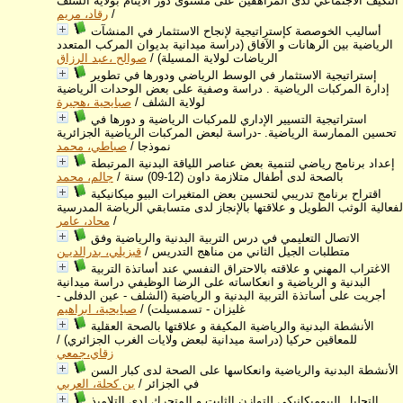
التكيف الاجتماعي لدى المراهقين على مستوى دور الايتام بولاية الشلف
/
رقاد، مريم
أساليب الخوصصة كإستراتيجية لإنجاح الاستثمار في المنشآت
الرياضية بين الرهانات و الآفاق (دراسة ميدانية بديوان المركب المتعدد
الرياضات لولاية المسيلة)
/
صوالح ،عبد الرزاق
إستراتيجية الاستثمار في الوسط الرياضي ودورها في تطوير
إدارة المركبات الرياضية . دراسة وصفية على بعض الوحدات الرياضية
لولاية الشلف
/
صبايحية ،هجيرة
استراتيجية التسيير الإداري للمركبات الرياضية و دورها في
تحسين الممارسة الرياضية. -دراسة لبعض المركبات الرياضية الجزائرية
نموذجا
/
صباطي، محمد
إعداد برنامج رياضي لتنمية بعض عناصر اللياقة البدنية المرتبطة
بالصحة لدى أطفال متلازمة داون (12-09) سنة
/
جالم، محمد
اقتراح برنامج تدريبي لتحسين بعض المتغيرات البيو ميكانيكية
لفعالية الوثب الطويل و علاقتها بالإنجاز لدى متسابقي الرياضة المدرسية
/
محاد، عامر
الاتصال التعليمي في درس التربية البدنية والرياضية وفق
متطلبات الجيل الثاني من مناهج التدريس
/
قبزيلي، بدرالديـن
الاغتراب المهني و علاقته بالاحتراق النفسي عند أساتذة التربية
البدنية و الرياضية و انعكاساته على الرضا الوظيفي دراسة ميدانية
أجريت على أساتذة التربية البدنية و الرياضية (الشلف - عين الدفلى -
غليزان - تسمسيلت)
/
صبايحية، ابراهيم
الأنشطة البدنية والرياضية المكيفة و علاقتها بالصحة العقلية
للمعاقين حركيا (دراسة ميدانية لبعض ولايات الغرب الجزائري)
/
زقاي،جمعي
الأنشطة البدنية والرياضية وانعكاسها على الصحة لدى كبار السن
في الجزائر
/
بن كحلة، العربي
التحليل البيوميكانيكي للتوازن الثابت و المتحرك لدى التلاميذ