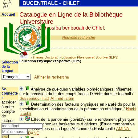
A-
A
BUCENTRALE - CHLEF
A+
Catalogue en Ligne de la Bibliothèque
Accueil
Universitaire
Université Hassiba benbouali de Chlef.
Nouvelle recherche
Catégories
>
Thèses Doctorat
>
Education Physique et Sportive (IEPS)
Education Physique et Sportive (IEPS)
Sélection
de la
langue
Affiner la recherche
Se
Analyse de quelques variables biomécaniques influentes
connecte
sur la précision du tir des coups francs Directs dans le football
/
r
Bessenouci Hadj Ahmed Islam
accéder
Determination des facteurs physiques en karaté do pour la
à votre
specialisation et l’optimisation de la préparation athlétique
/
Hachi
compte
,zoubir
de
Effet de la pandémie (covid19) sur le rendement physique
lecteur
et technique chez les basketteurs Algériens. (Etude comparative
entre les équipes de la Ligue Africaine de Basketball
/
AMINA ,
OUDDANE