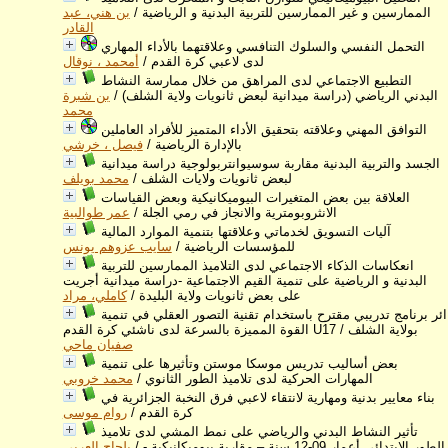
الممارسين و غير الممارسين للتربية البدنية و الرياضية
/
بن هني، عبد
القادر
التحمل النفسي والسلوك التنافسي وعلاقتهما بالأداء المهاري
لدى لاعبي كرة القدم
/
أمحمد ، نوقال
التطبيع الاجتماعي لدى المراهق من خلال ممارسة النشاط
البدني الرياضي (دراسة ميدانية لبعض ثانويات ولاية الشلف)
/
بن شبرة
محمد
التوافق المهني وعلاقته بتحقيق الأداء المتميز للأفراد العاملين
بالإدارة الرياضية
/
فيصل ، خرشي
الجسد والتربية البدنية مقاربة سوسيوانتربولوجية دراسة ميدانية
لبعض ثانويات ولايات الشلف
/
محمد بويلف
العلاقة بين بعض المتغيرات البيوميكانيكية وبعض القياسات
الانثروبومترية والانجاز في رمي الجلة
/
عمر طوالبية
آليات التسويق لخدماتي وعلاقتها بتنمية الموارد المالية
للمؤسسات الرياضية
/
سايب عزوهم يونس
انعكاسات الذكاء الاجتماعي لدى التلاميذ الممارسين للتربية
البدنية و الرياضية على تنمية القيم الاجتماعية -دراسة ميدانية أجريت
على بعض ثانويات ولاية البليدة
/
كاملي، مراد
ائر برنامج تدريبي مقترح باستخدام تقنية التصور العقلي في تنمية
القوة المميزة بالسرعة لدى ناشئي كرة القدم U17 بولاية الشلف
/
صفيان ماحي
بعض أساليب تدريس موسكا موستن وتأثيرها على تنمية
المهارات الحركية لدى تلاميذ الطور الثانوي
/
محمد خروبي
بناء معايير بدنية ومهارية لانتقاء لاعبي فرق النخبة الجزائرية في
كرة القدم
/
روام موسى
تأثير النشاط البدني والرياضي على نمط المشي لدى تلاميذ
الطور الابتدائي أعمار 09-12 سنة – مقاربة بيوميكانيكية -
/
بلحاج العربي