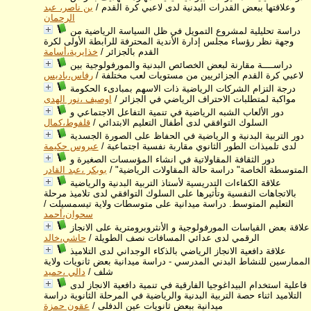
وعلاقتها ببعض القدرات البدنية لدى لاعبي كرة القدم
/
بن ناصر، عبد
الرحمان
دراسة تحليلية لمشروع التمويل في ظل السياسة الرياضية من
وجهة نظر رؤساء مجلس إدارة الأندية المحترفة للرابطة الأولى لكرة
القدم بالجزائر
/
خذايرية،أسامة
دراســــة مقارنة لبعض الخصائص البدنية والمورفولوجية بين
لاعبي كرة القدم الجزائريين من مستويات لعب مختلفة
/
رفاس،باديس
درجة التزام الشركات الرياضية ذات الاسهم بمبادىء الحكومة
مواكبة لمتطلبات الاحتراف الرياضي في الجزائر
/
اوصيف ،نور الهدى
دور الألعاب الشبه الرياضية في تنمية التفاعل الاجتماعي و
السلوك التوافقي لدى أطفال التعليم الابتدائي
/
قلفوط،كمال
دور التربية البدنية و الرياضية في الحفاظ على الصورة الجسدية
لدى تلميذات الطور الثانوي مقاربة نفسية اجتماعية
/
عبروس حكيمة
دور الثقافة المقاولاتية في انشاء المؤسسات الصغيرة و
المتوسطة الخاصة" دراسة حالة المقاولات الرياضية"
/
بوبكر ،عبد القادر
علاقة الكفاءات التدريسية لأستاذ التربية البدنية والرياضية
بالاتجاهات النفسية وتأثيرها على السلوك التوافقي لدى تلاميذ مرحلة
التعليم المتوسط. دراسة ميدانية على متوسطات ولاية تيسمسيلت
/
سحوان،أحمد
علاقة بعض القياسات المورفولوجية و الأنثروبرومترية على الانجاز
الرقمي لدى عدائي المسافات نصف الطويلة
/
حاشي،خالد
علاقة دافعية الانجاز الرياضي بالذكاء الوجداني لدى التلاميذ
الممارسين للنشاط البدني المدرسي - دراسة ميدانية بعض ثانويات ولاية
شلف
/
دالي ،حميد
فاعلية استخدام البيداغوجيا الفارقية في تنمية دافعية الانجاز لدى
التلاميد اثناء حصة التربية البدنية والرياضية في المرحلة الثانوية دراسة
ميدانية ببعض ثانويات عين الدفلى
/
عقون حمزة