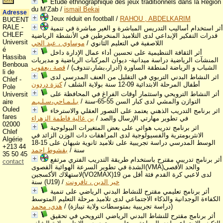
Etude ethnographique des jeux traditionnels dans la Région
du M’Zab
/
ismail Bekai
Adresse
Jeux réduit en football
/
RAHOU , ABDELKARIM
BUCENT
RALE -
أثر استخدام أساليب التدريس المباشرة و الغير مباشرة في تنمية
CHLEF
قدرات التفكير الإبداعي لدى التلاميذ المنخرطين في الأنشطة الرياضية
Universit
اللاصفية في التعليم الثانوي
/
موساوي ، عبد الحي
é
أثر الثقافة التنظيمية على تحسين أداء عمال الإدارة داخل
Hassiba
المنشآت الرياضية دراسة ميدانية- ديوان المركبات الرياضية و مديريات
Benboua
الشباب و الرياضة لمنطقة الساورة (ادرار،بشار،تندوف)
/
قصة ،يعقوب
li de
اثر النشاط البدني التربوي في التقليل من العنف المدرسي لدى
Chlef -
أطفال المرحلة الابتدائية 09-12 سنة بولاية الشلف
/
كنزة دردون
Pole
أثر النشاط الترويحي واستثمار أوقات الفراغ في المحافظة على
Universit
التوازن والمشي لدى كبار السن 55-65-سنة
/
بـلـمـاحي،سـلـيـم
aire
Ouled
اثر برنامج التدريب الذهني يعتمد على التصور العقلي والاسترخاء
fares
في تطوير مهارتي الإرسال والصد
/
بن غالية فاطمة الزهراء
02000
اثر برنامج تدريب هوائي على بعض المتغيرات البيولوجية
Chlef
الانثربومترية والفسيولوجية لدى المراهقات دات الوزن الزائد في
Algérie
الوسط المدرسي دراسة تجريبية على تلاميد ثانوية شيهان على 15-18
+213 44
سنة
/
بقشوط احمد
35 50 45
أثر برنامج تدريبي مقترح باستخدام طريقة التدريب الفتري مرتفع
contact
الشدة في تطوير السرعة الهوائية القصوى(VMA)والحد الأقصى
لاستهلاك الأكسجين(VO2MAX)لدى لاعبي كرة القدم فئة أقل من 19
خير الدين ، تافرونت
/
سنة (U19)
أثر برنامج تعليمي مقترح للنشاط البدني الرياضي على تنمية
الكفاءة الوجدانية والذكاء الاجتماعي لدى تلاميذ مرحلة التعليم المتوسط
(دراسة تجريبية بمتوسطات ولاية تيبازة)
/
هدي، محمد
أثر برنامج مقترح للنشاط البدني الرياضي الترويحي في تحقيق