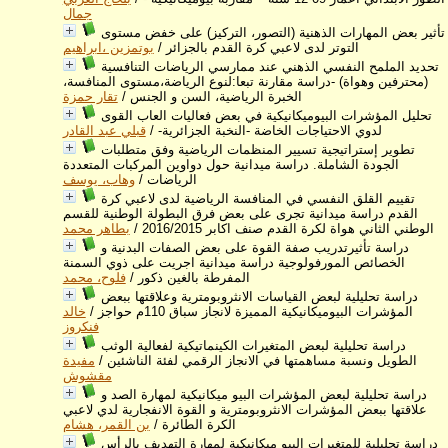
جمال
تأثير بعض المهارات الذهنية (التصور، التركيز) على خفض مستوى
التوتر لدى لاعبي كرة القدم بالجزائر
/
بوتمزين ،ابراهيم
تحديد الملمح النفسي الذهني عند ممارسي الرياضات التنافسية
(محترفين وهواة) -دراسة مقارنة تبعا:لنوع الرياضة،مستوى المنافسة،
الخبرة الرياضية، السن و الجنس
/
تقار حمزة
تحليل المؤشرات البيوميكانيكية في بعض فعاليات العاب القوى
لدوي الاحتياجات الخاضة -النخبة الجزائرية-
/
قبلي عبد القادر
تطوير إستراتيجية تسيير المنظمات الرياضية وفق متطلبات
الجودة الشاملة. دراسة ميدانية حول دواوين المركبات المتعددة
الرياضات
/
وهاب، يوسف
تقييم القلق النفسي في المنافسة الرياضية لدى لاعبي كرة
القدم دراسة ميدانية تجرى على بعض فرق البطولة الوطنية للقسم
الوطني الثاني هواة لكرة القدم صنف اكابر 2016/2015
/
بطاهر محمد
دراسة تأثيرتدريب صفة القوة على بعض الصفات البدنية و
الخصائص المورفولوجية دراسة ميدانية اجريت على ذوي السمنة
المفرطة بالغين ذكور
/
فلوح، محمد
دراسة تحليلية لبعض القياسات الانثروبومترية وعلاقتها ببعض
المؤشرات البيوميكانيكية المميزة لانجاز سباق 110م حواجز
/
خالد
فنكروز
دراسة تحليلية لبعض المتغيرات الكينماتيكية لفعالية الوثب
الطويل ونسبة مساهمتها في الانجاز الرقمي لفئة الناشئين
/
مفيدة
مقشوش
دراسة تحليلية لبعض المؤشرات البيو ميكانيكية لمهارة الصد و
علاقتها ببعض المؤشرات الانثروبومترية و القوة الانفجارية لدي لاعبي
الكرة الطائرة
/
بن القمر، هشام
دراسة تحليلية للمتغيرات البيو ميكانيكية لمهارة التهديف بالرأس