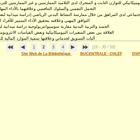
يوميكانيكي للتوازن الثابت و المتحرك لدى التلاميذ الممارسين و غير الممارسين للتربية
التحمل النفسي والسلوك التنافسي وعلاقتهما بالأداء المه
اجتماعي لدى المراهق من خلال ممارسة النشاط البدني الرياضي (دراسة ميدانية لبعض
التوافق المهني وعلاقته بتحقيق الأداء المتميز للأفراد ال
الجسد والتربية البدنية مقاربة سوسيوانتربولوجية دراسة ميدانية 
العلاقة بين بعض المتغيرات البيوميكانيكية وبعض القياسات الانثروبومت
آليات التسويق لخدماتي وعلاقتها بتنمية الموارد المالية 
1
2
3
4
(16 - 30 / 59)
Site Web de La Bibliothéque
BUCENTRALE - CHLEF
DSP