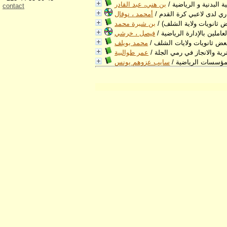
 البدنية و الرياضية
/
بن هني، عبد القادر
contact
اري لدى لاعبي كرة القدم
/
أمحمد ، نوقال
 ثانويات ولاية الشلف)
/
بن شبرة محمد
عاملين بالإدارة الرياضية
/
فيصل ، خرشي
لبعض ثانويات ولايات الشلف
/
محمد بويلف
رية والانجاز في رمي الجلة
/
عمر طوالبية
للمؤسسات الرياضية
/
سايب عزوهم يونس