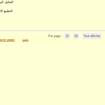
التحليل الب
التطبيع ال
Par page :
25
50
Tout afficher
ACE UHBC
pmb