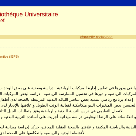
iothèque Universitaire
ef.
Nouvelle recherche
ortive (IEPS)
ياضي ودورها في تطوير إدارة المركبات الرياضية . دراسة وصفية على بعض الوحدات 
للمركبات الرياضية و دورها في تحسين الممارسة الرياضية. -دراسة لبعض المركبات الر
إعداد برنامج رياضي لتنمية بعض عناصر اللياقة البدنية المرتبطة بالصحة لدى أطفال متلازمة 
لتحسين بعض المتغيرات البيو ميكانيكية لفعالية الوثب الطويل و علاقتها بالإنجاز لد
الاتصال التعليمي في درس التربية البدنية والرياضية وفق متطلبات الجيل الث
ة و انعكاساته على الرضا الوظيفي دراسة ميدانية أجريت على أساتذة التربية البدنية و 
بدنية والرياضية المكيفة و علاقتها بالصحة العقلية للمعاقين حركيا (دراسة ميدانية ل
الأنشطة البدنية والرياضية وانعكاسها على الصحة لدى