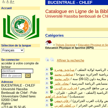
A-
A
A+
BUCENTRALE - CHLEF
Accueil
Catalogue en Ligne de la Bibl
Université Hassiba benbouali de Chl
Catégories
>
Thèses Doctorat
>
Education Physique et Sp
Sélection de la langue
Education Physique et Sportive (IEPS)
Se connecter
Affiner la recherche
accéder à votre compte de
lecteur
الرياضية لولاية الشلف
/
صبايحية ،هجيرة
ياضية الجزائرية نموذجا
/
صباطي، محمد
داون (12-09) سنة
/
جالم، محمد
Adresse
ى متسابقي الرياضة المدرسية
/
محاد، عامر
BUCENTRALE - CHLEF
اني من مناهج التدريس
/
قبزيلي، بدرالديـن
Université Hassiba
الرياضية (الشلف - عين الدفلى - غليزان -
Benbouali de Chlef - Pole
تسمسيلت)
/
صبايحية، ابراهيم
Universitaire Ouled fares
02000 Chlef
بعض ولايات الغرب الجزائري)
/
زقاي،جمعي
Algérie
 كبار السن في الجزائر
/
بن كحلة، العربي
+213 44 35 50 45