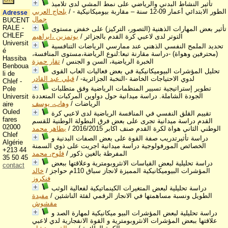
تأثير النشاط البدني والرياضي على نمط المشي لدى تلاميذ
الطور الابتدائي أعمار 09-12 سنة – مقاربة بيوميكانيكية -
/
بلحاج العربي
Adresse
جمال
BUCENT
RALE -
تأثير بعض المهارات الذهنية (التصور، التركيز) على خفض مستوى
CHLEF
التوتر لدى لاعبي كرة القدم بالجزائر
/
بوتمزين ،ابراهيم
Universit
تحديد الملمح النفسي الذهني عند ممارسي الرياضات التنافسية
é
(محترفين وهواة) -دراسة مقارنة تبعا:لنوع الرياضة،مستوى المنافسة،
Hassiba
الخبرة الرياضية، السن و الجنس
/
تقار حمزة
Benboua
تحليل المؤشرات البيوميكانيكية في بعض فعاليات العاب القوى
li de
لدوي الاحتياجات الخاضة -النخبة الجزائرية-
/
قبلي عبد القادر
Chlef -
تطوير إستراتيجية تسيير المنظمات الرياضية وفق متطلبات
Pole
الجودة الشاملة. دراسة ميدانية حول دواوين المركبات المتعددة
Universit
الرياضات
/
وهاب، يوسف
aire
Ouled
تقييم القلق النفسي في المنافسة الرياضية لدى لاعبي كرة
fares
القدم دراسة ميدانية تجرى على بعض فرق البطولة الوطنية للقسم
02000
الوطني الثاني هواة لكرة القدم صنف اكابر 2016/2015
/
بطاهر محمد
Chlef
دراسة تأثيرتدريب صفة القوة على بعض الصفات البدنية و
Algérie
الخصائص المورفولوجية دراسة ميدانية اجريت على ذوي السمنة
+213 44
المفرطة بالغين ذكور
/
فلوح، محمد
35 50 45
دراسة تحليلية لبعض القياسات الانثروبومترية وعلاقتها ببعض
contact
المؤشرات البيوميكانيكية المميزة لانجاز سباق 110م حواجز
/
خالد
فنكروز
دراسة تحليلية لبعض المتغيرات الكينماتيكية لفعالية الوثب
الطويل ونسبة مساهمتها في الانجاز الرقمي لفئة الناشئين
/
مفيدة
مقشوش
دراسة تحليلية لبعض المؤشرات البيو ميكانيكية لمهارة الصد و
علاقتها ببعض المؤشرات الانثروبومترية و القوة الانفجارية لدي لاعبي