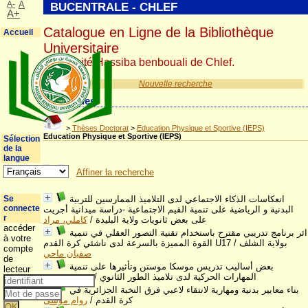
A-
A
BUCENTRALE - CHLEF
A+
Catalogue en Ligne de la Bibliothèque
Accueil
Universitaire
Université Hassiba benbouali de Chlef.
Nouvelle recherche
Catégories
>
Thèses Doctorat
>
Education Physique et Sportive (IEPS)
Education Physique et Sportive (IEPS)
Sélection
de la
langue
Affiner la recherche
انعكاسات الذكاء الاجتماعي لدى التلاميذ الممارسين للتربية
Se
connecte
البدنية و الرياضية على تنمية القيم الاجتماعية -دراسة ميدانية أجريت
r
على بعض ثانويات ولاية البليدة
/
كاملي، مراد
accéder
ائر برنامج تدريبي مقترح باستخدام تقنية التصور العقلي في تنمية
à votre
القوة المميزة بالسرعة لدى ناشئي كرة القدم U17 بولاية الشلف
/
compte
صفيان ماحي
de
بعض أساليب تدريس موسكا موستن وتأثيرها على تنمية
lecteur
المهارات الحركية لدى تلاميذ الطور الثانوي
/
محمد خروبي
بناء معايير بدنية ومهارية لانتقاء لاعبي فرق النخبة الجزائرية في
كرة القدم
/
روام موسى