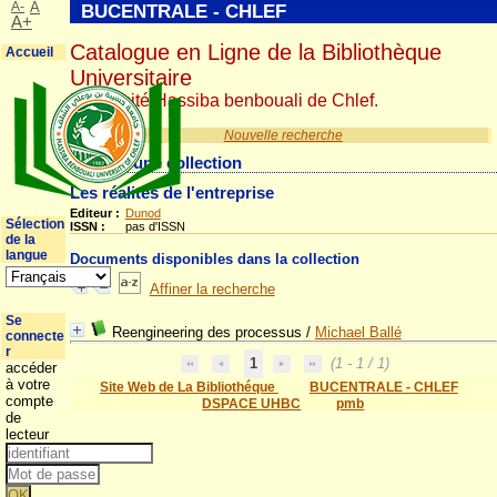
A-
A
BUCENTRALE - CHLEF
A+
Catalogue en Ligne de la Bibliothèque
Accueil
Universitaire
Université Hassiba benbouali de Chlef.
Nouvelle recherche
Détail d'une collection
Les réalités de l'entreprise
Editeur :
Dunod
Sélection
ISSN :
pas d'ISSN
de la
langue
Documents disponibles dans la collection
Affiner la recherche
Se
Reengineering des processus
/
Michael Ballé
connecte
r
1
(1 - 1 / 1)
accéder
à votre
Site Web de La Bibliothéque
BUCENTRALE - CHLEF
compte
DSPACE UHBC
pmb
de
lecteur