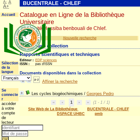
A-
A
BUCENTRALE - CHLEF
A+
Catalogue en Ligne de la Bibliothèque
Accueil
Universitaire
Université Hassiba benbouali de Chlef.
Nouvelle recherche
Détail d'une collection
Rapports scientifiques et techniques
Editeur :
EDP sciences
Sélection
ISSN :
pas d'ISSN
de la
langue
Documents disponibles dans la collection
Affiner la recherche
Se
Les cycles biogéochimiques
/
Georges Pedro
connecte
r
1
(1 - 1 / 1)
accéder
à votre
Site Web de La Bibliothéque
BUCENTRALE - CHLEF
compte
DSPACE UHBC
pmb
de
lecteur