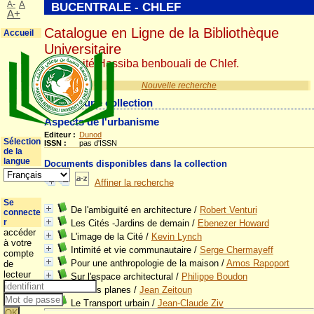
A-
A
BUCENTRALE - CHLEF
A+
Catalogue en Ligne de la Bibliothèque
Accueil
Universitaire
Université Hassiba benbouali de Chlef.
Nouvelle recherche
Détail d'une collection
Aspects de l'urbanisme
Editeur :
Dunod
Sélection
ISSN :
pas d'ISSN
de la
langue
Documents disponibles dans la collection
Affiner la recherche
Se
De l'ambiguïté en architecture
/
Robert Venturi
connecte
r
Les Cités -Jardins de demain
/
Ebenezer Howard
accéder
L'image de la Cité
/
Kevin Lynch
à votre
Intimité et vie communautaire
/
Serge Chermayeff
compte
Pour une anthropologie de la maison
/
Amos Rapoport
de
lecteur
Sur l'espace architectural
/
Philippe Boudon
Trames planes
/
Jean Zeitoun
Le Transport urbain
/
Jean-Claude Ziv