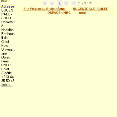
1
(1 - 8 / 8)
Adresse
Site Web de La Bibliothéque
BUCENTRALE - CHLEF
BUCENT
DSPACE UHBC
pmb
RALE -
CHLEF
Universit
é
Hassiba
Benboua
li de
Chlef -
Pole
Universit
aire
Ouled
fares
02000
Chlef
Algérie
+213 44
35 50 45
contact