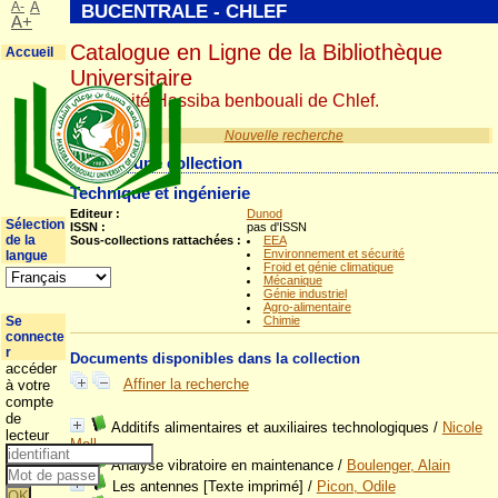
A-
A
BUCENTRALE - CHLEF
A+
Catalogue en Ligne de la Bibliothèque
Accueil
Universitaire
Université Hassiba benbouali de Chlef.
Nouvelle recherche
Détail d'une collection
Technique et ingénierie
Editeur :
Dunod
Sélection
ISSN :
pas d'ISSN
de la
Sous-collections rattachées :
EEA
Environnement et sécurité
langue
Froid et génie climatique
Mécanique
Génie industriel
Agro-alimentaire
Se
Chimie
connecte
r
Documents disponibles dans la collection
accéder
Affiner la recherche
à votre
compte
de
Additifs alimentaires et auxiliaires technologiques
/
Nicole
lecteur
Moll
Analyse vibratoire en maintenance
/
Boulenger, Alain
Les antennes [Texte imprimé]
/
Picon, Odile