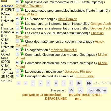
Applications des microcontrôleurs PIC [Texte imprimé]
/
Christian Tavernier
Adresse
BUCENT
Les automates programmables industriels [Texte imprimé]
/
RALE -
Bolton, William
CHLEF
La Biomasse énergie
/
Alain Damien
Universit
Les capteurs en instrumentation industrielle
/
Georges Asch
é
Hassiba
Les capteurs en instrumentation industrielle
/
Georges Asch
Benboua
Les cartes à puce [Multimédia multisupport]
/
Christian
li de
Tavernier
Chlef -
Choix des matériaux en conception mécanique
/
Ashby,
Pole
Michael F.
Universit
La cogénération
/
méziane Boudellal
aire
Ouled
Commande électronique des moteurs électriques
/
Michel
fares
Pinard
02000
Commande électronique des moteurs électriques
/
Michel
Chlef
Pinard
Algérie
La conception mécanique
/
Boisseau, Philippe
+213 44
Conception de produits chimiques
/
E.L. Cussler
35 50 45
contact
1
2
3
4
5
6
(1 - 15 / 83)
Par page :
25
50
Tout afficher
Site Web de La Bibliothéque
BUCENTRALE - CHLEF
DSPACE UHBC
pmb