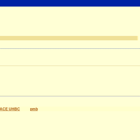
ACE UHBC
pmb