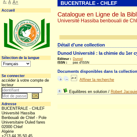
A-
A
A+
BUCENTRALE - CHLEF
Accueil
Catalogue en Ligne de la Bibl
Université Hassiba benbouali de Chl
Détail d'une collection
Dunod Université : la chimie du 1er c
Sélection de la langue
Editeur :
Dunod
ISSN :
pas d'ISSN
Documents disponibles dans la collectio
Se connecter
Affiner la recherche
accéder à votre compte de
lecteur
Equilibres en solution
/
Robert Jacquie
Adresse
BUCENTRALE - CHLEF
Université Hassiba
Benbouali de Chlef - Pole
Universitaire Ouled fares
02000 Chlef
Algérie
+213 44 35 50 45