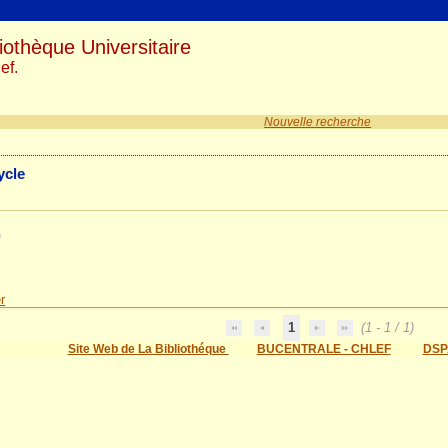
iothèque Universitaire
ef.
Nouvelle recherche
ycle
n
r
1
(1 - 1 / 1)
Site Web de La Bibliothéque
BUCENTRALE - CHLEF
DSP