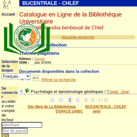
A-
A
BUCENTRALE - CHLEF
A+
Catalogue en Ligne de la Bibliothèque
Accueil
Universitaire
Université Hassiba benbouali de Chlef.
Nouvelle recherche
Détail d'une collection
Thémes piagétiens
Editeur :
Dunod
Sélection
ISSN :
pas d'ISSN
de la
langue
Documents disponibles dans la collection
Affiner la recherche
Se
Psychologie et épistémologie génétiques
/
Piaget ,Jean
connecte
r
1
(1 - 1 / 1)
accéder
à votre
Site Web de La Bibliothéque
BUCENTRALE - CHLEF
compte
DSPACE UHBC
pmb
de
lecteur